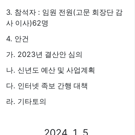
3.
:
(
참석자
임원 전원
고문 회장단 감
)62
사 이사
명
4.
안건
. 2023
가
년 결산안 심의
.
나
신년도 예산 및 사업계획
.
다
인터넷 족보 간행 대책
.
라
기타토의
2024. 1. 5.