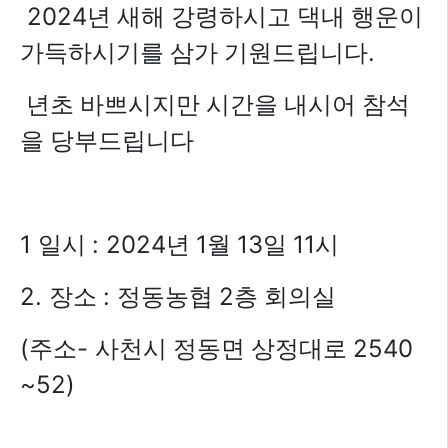
2024
년 새해 강령하시고 댁내 행운이
.
가득하시기를 삼가 기원드립니다
년초 바쁘시지만 시간을 내시어 참석
을 당부드립니다
1
: 2024
1
13
11
일시
년
월
일
시
2.
:
2
장소
정동농협
층 회의실
(
-
2540
주소
사천시 정동면 상정대로
~52)