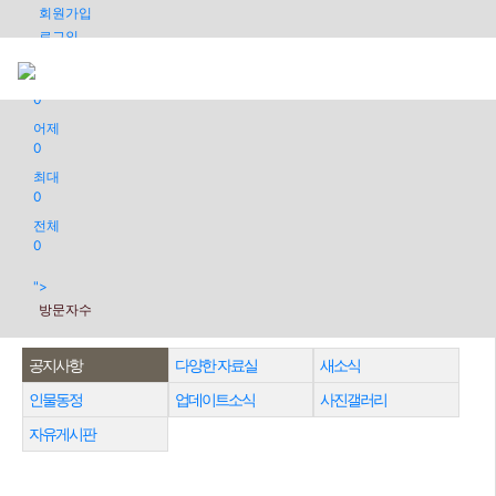
회원가입
로그인
오늘
0
어제
0
최대
0
전체
0
">
방문자수
공지사항
다양한 자료실
새소식
인물동정
업데이트소식
사진갤러리
자유게시판