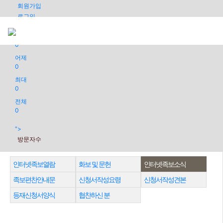
회원가입
로그인
오늘
0
어제
0
최대
0
전체
0
">
방문자수
인터넷족보열람
화보 및 문헌
인터넷족보소식
족보편찬안내문
신청서작성요령
신청서작성견본
등재신청서양식
협찬하신 분