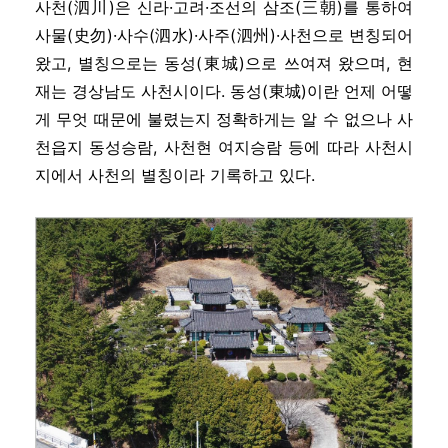
사천(泗川)은 신라·고려·조선의 삼조(三朝)를 통하여
사물(史勿)·사수(泗水)·사주(泗州)·사천으로 변칭되어
왔고, 별칭으로는 동성(東城)으로 쓰여져 왔으며, 현
재는 경상남도 사천시이다. 동성(東城)이란 언제 어떻
게 무엇 때문에 불렸는지 정확하게는 알 수 없으나 사
천읍지 동성승람, 사천현 여지승람 등에 따라 사천시
지에서 사천의 별칭이라 기록하고 있다.