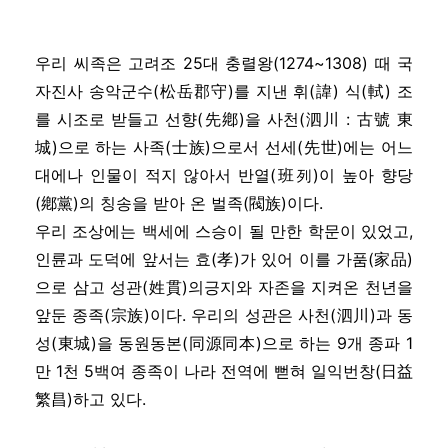
우리 씨족은 고려조 25대 충렬왕(1274~1308) 때 국
자진사 송악군수(松岳郡守)를 지낸 휘(諱) 식(軾) 조
를 시조로 받들고 선향(先鄕)을 사천(泗川 : 古號 東
城)으로 하는 사족(士族)으로서 선세(先世)에는 어느
대에나 인물이 적지 않아서 반열(班列)이 높아 향당
(鄕黨)의 칭송을 받아 온 벌족(閥族)이다.
우리 조상에는 백세에 스승이 될 만한 학문이 있었고,
인륜과 도덕에 앞서는 효(孝)가 있어 이를 가품(家品)
으로 삼고 성관(姓貫)의긍지와 자존을 지켜온 천년을
앞둔 종족(宗族)이다. 우리의 성관은 사천(泗川)과 동
성(東城)을 동원동본(同源同本)으로 하는 9개 종파 1
만 1천 5백여 종족이 나라 전역에 뻗혀 일익번창(日益
繁昌)하고 있다.