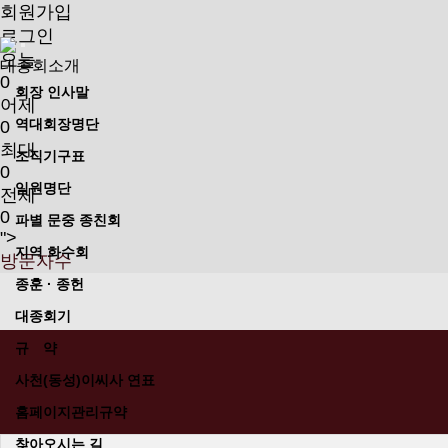
회원가입
로그인
오늘
대종회소개
0
회장 인사말
어제
역대회장명단
0
최대
조직기구표
0
임원명단
전체
0
파별 문중 종친회
">
지역 화수회
방문자수
종훈 · 종헌
대종회기
규 약
사천(동성)이씨사 연표
홈페이지관리규약
찾아오시는 길