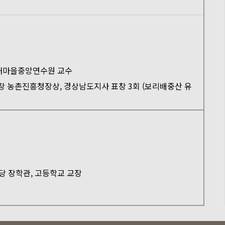
 새마을중앙연수원 교수
창 농촌진흥청장상, 경상남도지사 표창 3회 (보리배중산 유
 장학관, 고등학교 교장