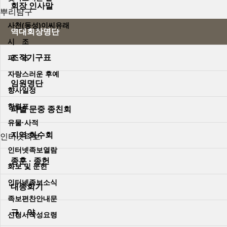
회장 인사말
뿌리탐구
사천(동성)이씨유래
역대회장명단
시 조
조직기구표
파 조
자랑스러운 후예
임원명단
향사일정
항렬표
파별 문중 종친회
유물·사적
지역 화수회
인터넷족보
인터넷족보열람
종훈 · 종헌
화보 및 문헌
인터넷족보소식
대종회기
족보편찬안내문
규 약
신청서작성요령