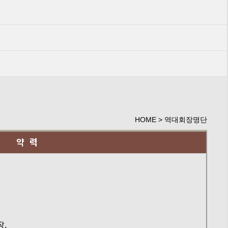
HOME > 역대회장명단
약 력
장.