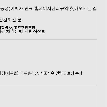
(동성)이씨사 연표
홈페이지관리규약
찾아오시는 길
협찬하신 분
법학박사, 홍조조정훈장.
사상차리는법
지방작성법
도과장(사무관), 국무총리상, 시조사우 건립 공로상 수상