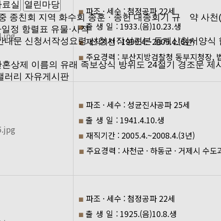
자료실
열린마당
파조 · 세수 : 첨정공파 22세
■
중 종친회
지역 화수회
종훈 · 종헌
대종회기
규 약
사천
출 생 일
: 1933.(음)10.23.생
■
사일정
항렬표
유물·사적
재직기간 : 1999.4.~2005.4.(6년)
안내문
신청서작성요령
신청서작성견본
등재신청서양식
■
주요경력 : 부산지방검찰청 동부지청장, 
■
관혼상제
이름의 유래
족보상식
방위도
24절기
경조문
제
갤러리
자유게시판
파조 · 세수 : 성균진사공파 25세
■
출 생 일
: 1941.4.10.생
■
재직기간 : 2005.4.~2008.4.(3년)
■
주요경력 : 사천군 · 하동군 · 거제시 수
■
파조 · 세수 : 첨정공파 22세
■
출 생 일
: 1925.(음)10.8.생
■