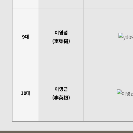
이영섭
9대
(李榮攝)
이영근
10대
(李英根)