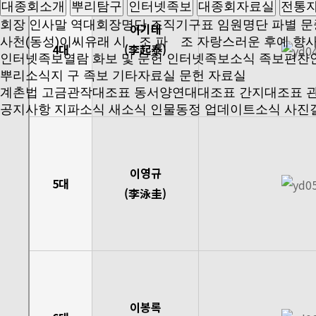
대종회소개
뿌리탐구
인터넷족보
대종회자료실
전통
회장 인사말
역대회장명단
조직기구표
임원명단
파별 문
이기태
사천(동성)이씨유래
시 조
파 조
자랑스러운 후예
향
4대
(李起泰)
인터넷족보열람
화보 및 문헌
인터넷족보소식
족보편찬
뿌리소식지
구 족보
기타자료실
문헌 자료실
계촌법
고금관작대조표
동서양연대대조표
간지대조표
공지사항
지파소식
새소식
인물동정
업데이트소식
사진
이영규
5대
(李泳圭)
이봉록