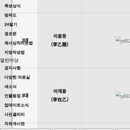
족보상식
방위도
24절기
경조문
이을용
2대
제사상차리는법
(李乙龍)
지방작성법
열린마당
공지사항
다양한 자료실
새소식
이재을
3대
인물동정
(李在乙)
업데이트소식
사진갤러리
자유게시판