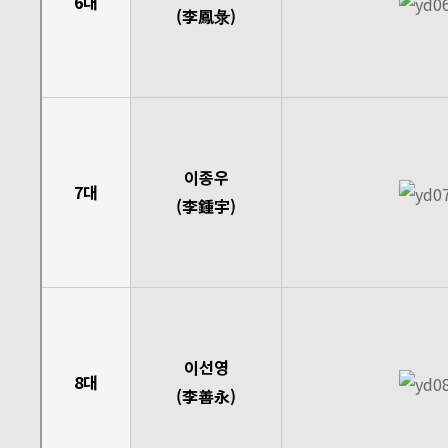
6대
(李鳳彔)
이종우
7대
(李鍾宇)
이선영
8대
(李善永)