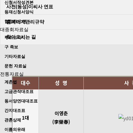
신청서작성견본
사천(동성)이씨사 연표
등재신청서양식
협찬하신 분
홈페이지관리규약
대종회자료실
찾아오시는 길
뿌리소식지
구 족보
기타자료실
문헌 자료실
전통자료실
대수
성 명
사 
계촌법
고금관작대조표
동서양연대대조표
간지대조표
이영춘
1대
관혼상제
(李榮春)
이름의유래