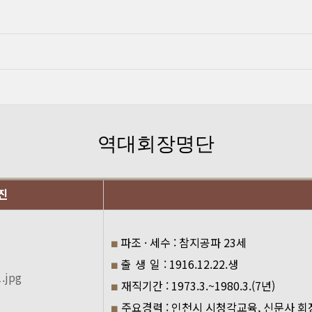
역대회장명단
진
파조 · 세수 : 참지공파 23세
■
출 생 일
: 1916.12.22.생
■
재직기간 : 1973.3.~1980.3.(7년)
■
주요경력 : 인천시 시청각교육, 신문사 회
■