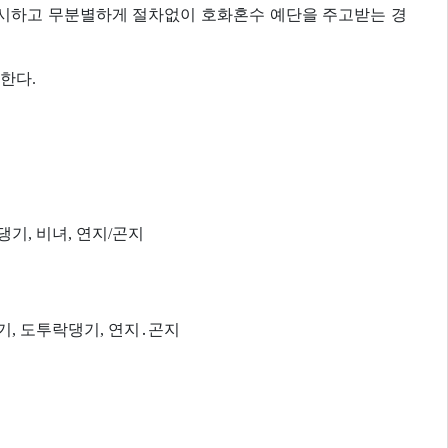
무시하고 무분별하게 절차없이 호화혼수 예단을 주고받는 경
한다.
댕기, 비녀, 연지/곤지
댕기, 도투락댕기, 연지․곤지