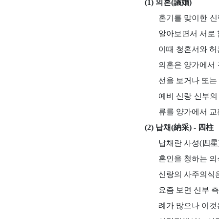
(1) 의혼(議婚)
혼기를 맞이한 신랑
알아보면서 서로 
이때 청혼서와 허
의혼은 양가에서 
선을 보거나 또는
예비 신랑 신부의
류를 양가에서 교
(2) 납채(納采) - 四柱
납채란 사성(四星
혼인을 청하는 의
신랑의 사주의식은
요즘 보면 신부 
례가 많으나 이것