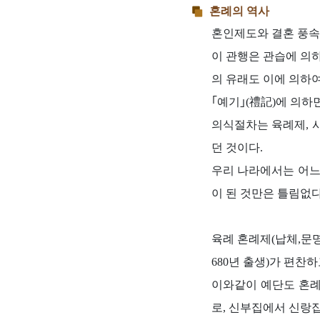
혼례의 역사
혼인제도와 결혼 풍속
이 관행은 관습에 의
의 유래도 이에 의하
｢예기｣(禮記)에 의하
의식절차는 육례제, 
던 것이다.
우리 나라에서는 어느
이 된 것만은 틀림없
육례 혼례제(납체,문명
680년 출생)가 편찬
이와같이 예단도 혼례
로, 신부집에서 신랑