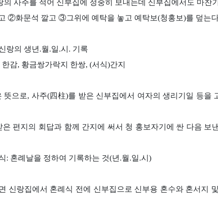
의 사주를 적어 신부집에 정중히 보내는데 신부집에서도 마찬가
고 ②화문석 깔고 ③그위에 예탁을 놓고 예탁보(청홍보)를 덮는다
신랑의 생년.월.일.시. 기록
 한감, 황금쌍가락지 한쌍, (서식)간지
은 뜻으로, 사주(四柱)를 받은 신부집에서 여자의 생리기일 등을
 받은 편지의 회답과 함께 간지에 써서 청 홍보자기에 싼 다음 
 서식: 혼례날을 정하여 기록하는 것(년.월.일.시)
면 신랑집에서 혼례식 전에 신부집으로 신부용 혼수와 혼서지 및