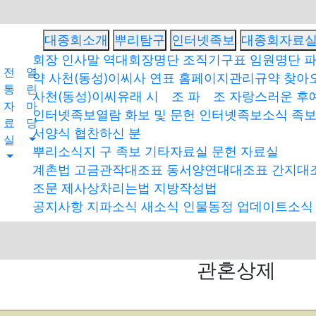
대종회소개
뿌리탐구
인터넷족보
대종회자료
회장 인사말
역대회장명단
조직기구표
임원명단
파
전
열
약
사천(동성)이씨사 연표
홈페이지관리규약
찾아
통
린
사천(동성)이씨유래
시 조
파 조
자랑스러운 후
자
마
인터넷족보열람
화보 및 문헌
인터넷족보소식
족
료
당
서양식
협찬하신 분
실
뿌리소식지
구 족보
기타자료실
문헌 자료실
계촌법
고금관작대조표
동서양연대대조표
간지대
조문
제사상차리는법
지방작성법
공지사항
지파소식
새소식
인물동정
업데이트소식
관혼상제