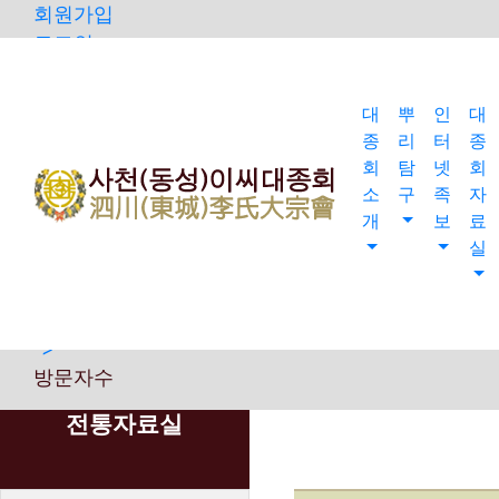
회원가입
로그인
오늘
0
대
뿌
인
대
어제
종
리
터
종
0
회
탐
넷
회
소
구
족
자
최대
개
보
료
0
실
전체
0
">
방문자수
전통자료실