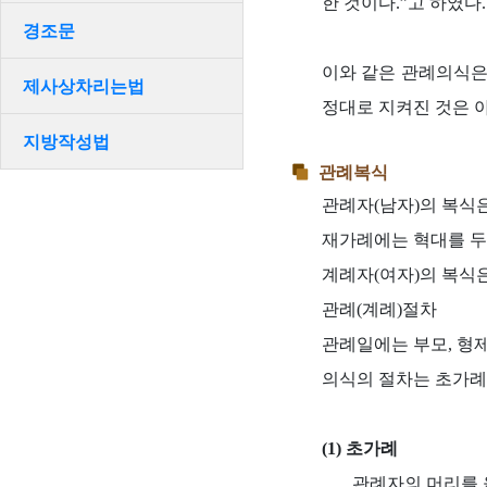
한 것이다.”고 하였다.
경조문
이와 같은 관례의식은
제사상차리는법
정대로 지켜진 것은 
지방작성법
관례복식
관례자(남자)의 복식은
재가례에는 혁대를 두
계례자(여자)의 복식
관례(계례)절차
관례일에는 부모, 형제
의식의 절차는 초가례(
(1) 초가례
관례자의 머리를 