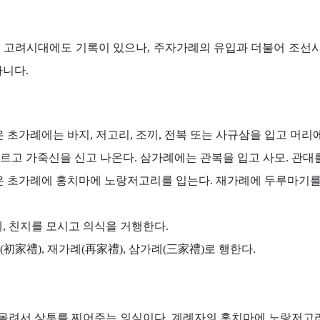
 고려시대에도 기록이 있으나, 주자가례의 유입과 더불어 조선시
아니다.
 초가례에는 바지, 저고리, 조끼, 전복 또는 사규삼을 입고 머리
르고 가죽신을 신고 나온다. 삼가례에는 관복을 입고 사모. 관대를
은 초가례에 홍치마에 노랑저고리를 입는다. 재가례에 두루마기를 
, 친지를 모시고 의식을 거행한다.
初家禮), 재가례(再家禮), 삼가례(三家禮)로 행한다.
올려서 상투를 찌어주는 의식이다. 계례자의 홍치마에 노랑저고리