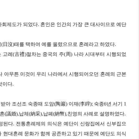
사회제도가 되었다. 혼인은 인간의 가장 큰 대사이므로 예단
질(日沒)때를 택하여 예를 올렸으므로 혼례라고 하였다.
 고례(古禮)절차는 중국의 주(周) 나라 시대부터 시행되었
나 아무튼 이것이 우리 나라에서 시행되어오던 혼례의 근본
것이다.
아 조선조 숙종때 도암(陶巖) 이재(李縡); 숙종6년 서기 1
혼(議婚),납체(納采),납폐(納幣),친영의 사례로 설명하였다.
정된다. 전통혼례제의 의식은 예단이 신랑집에서 신부집으
와 현대혼례 문화가 함께 공존하고 있기 때문에 예단도 의식