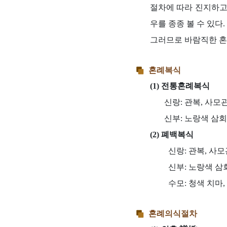
절차에 따라 진지하고
우를 종종 볼 수 있다.
그러므로 바람직한 혼
혼례복식
(1) 전통혼례복식
신랑: 관복, 사모
신부: 노랑색 삼회
(2) 폐백복식
신랑: 관복, 사모
신부: 노랑색 삼
수모: 청색 치마
혼례의식절차