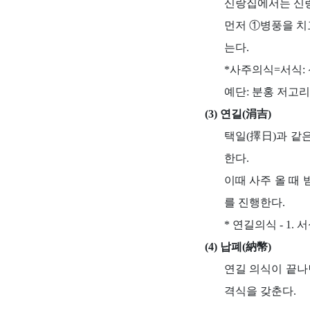
신랑집에서는 신랑
먼저 ①병풍을 치
는다.
*사주의식=서식: 
예단: 분홍 저고리
(3) 연길(涓吉)
택일(擇日)과 같
한다.
이때 사주 올 때
를 진행한다.
* 연길의식 - 1.
(4) 납폐(納幣)
연길 의식이 끝나
격식을 갖춘다.