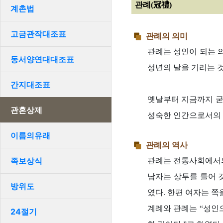
관례(冠禮)
계촌법
고금관작대조표
관례의 의미
관례는 성인이 되는 의
동서양연대대조표
성년의 날을 기리는 
간지대조표
옛날부터 지금까지 굳
관혼상제
성숙한 인간으로서의 
이름의유래
관례의 역사
족보상식
관례는 전통사회에서의
남자는 상투를 틀어 
방위도
였다. 한편 여자는 쪽
계례와 관례는 “성인으
24절기