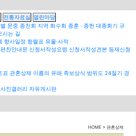
실
전통자료실
열린마당
별 문중 종친회
지역 화수회
종훈 · 종헌
대종회기
규
오시는 길
예
향사일정
항렬표
유물·사적
보편찬안내문
신청서작성요령
신청서작성견본
등재신청
조표
관혼상제
이름의 유래
족보상식
방위도
24절기
경
사진갤러리
자유게시판
HOME > 관혼상제